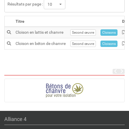
Résultats par page :
10
Titre
Do
Cloison en lattis et chanvre
Second œuvre
Cloisons
Cloison en béton de chanvre
Second œuvre
Cloisons
Alliance 4