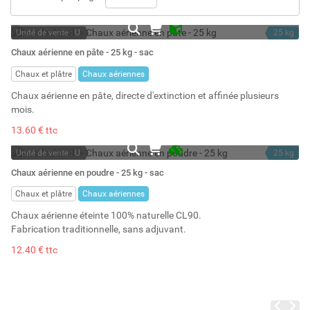
Unité de vente : U
25 kg
En stock
20 l
Chaux aérienne en pâte - 25 kg - sac
Stock : 41
Chaux et plâtre
Chaux aériennes
Chaux aérienne en pâte, directe d'extinction et affinée plusieurs
mois.
13.60 € ttc
Unité de vente : U
25 kg
En stock permanent
50 l
Chaux aérienne en poudre - 25 kg - sac
Stock : 1000
Chaux et plâtre
Chaux aériennes
Chaux aérienne éteinte 100% naturelle CL90.
Fabrication traditionnelle, sans adjuvant.
12.40 € ttc