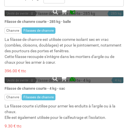
Unité de vente : U
285 kg
En stock
2850 l
Filasse de chanvre courte - 285 kg - balle
Stock : 15
Chanvre
Filasses de chanvre
La filasse de chanvre est utilisée comme isolant sec en vrac
(combles, cloisons, doublages) et pour le jointoiement, notamment
des pourtours des portes et fenêtres.
Cette filasse recoupée s'intègre dans les mortiers d'argile ou de
chaux pour les armer à cœur.
396.00 € ttc
Unité de vente : U
4 kg
En stock permanent
45 l
Filasse de chanvre courte - 4 kg - sac
Stock : 32
Chanvre
Filasses de chanvre
La filasse courte s'utilise pour armer les enduits à l'argile ou à la
chaux.
Elle est également utilisée pour le calfeutrage et l'isolation.
9.30 € ttc