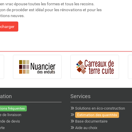
 en vrac épouse toutes les formes et tous les recoins.
çon de procéder est idéal pour les rénovations et pour les
tions neuves.
écharger
ation
Services
Solutions en éco-construction
ions fréquentes
e de livraison
Estimation des quantités
de de devis
Base documentaire
rte
Aide au choix