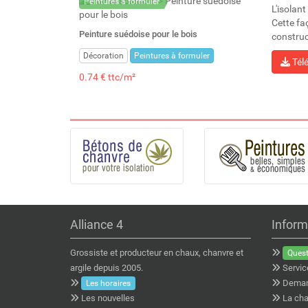
Peintures à formuler
L'isolant
Cette fa
Peinture suédoise pour le bois
construc
Décoration
Peintures à formuler
Tél
0.74 € ttc/m²
Alliance 4
Inform
Grossiste et producteur en chaux, chanvre et
Quest
argile depuis 2005.
Servic
Deman
Les horaires
Les nouvelles
La cha