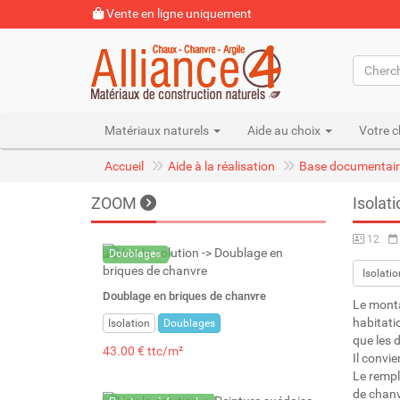
Vente en ligne uniquement
Matériaux naturels
Aide au choix
Votre c
Accueil
Aide à la réalisation
Base documentair
ZOOM
Isolat
12
Doublages
Isolatio
Doublage en briques de chanvre
Le monta
habitati
Isolation
Doublages
que les 
43.00 € ttc/m²
Il convi
Le rempli
de chanv