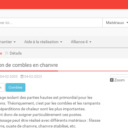
Matériaux n
hantier
Aide à la réalisation
Alliance 4
e
Détails
ion de combles en chanvre
04-02-2005
04-02-2023
Zoom
n
Combles
ge isolant des parties hautes est primordial pour les
ons. Théoriquement, c'est par les combles et les rampants
déperditions de chaleur sont les plus importantes.
ent donc de soigner particulièrement ces postes.
ssage peut être réalisé avec différents matériaux : filasse
re, ouate de chanvre, chanvre stabilisé, etc.