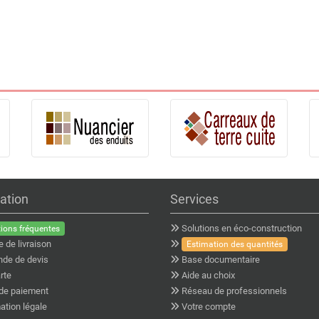
ation
Services
Solutions en éco-construction
ions fréquentes
e de livraison
Estimation des quantités
de de devis
Base documentaire
rte
Aide au choix
de paiement
Réseau de professionnels
ation légale
Votre compte