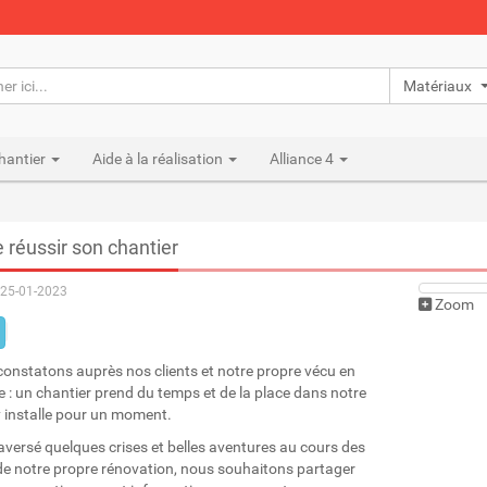
Matériaux n
hantier
Aide à la réalisation
Alliance 4
e réussir son chantier
25-01-2023
Zoom
constatons auprès nos clients et notre propre vécu en
 : un chantier prend du temps et de la place dans notre
'y installe pour un moment.
aversé quelques crises et belles aventures au cours des
e notre propre rénovation, nous souhaitons partager