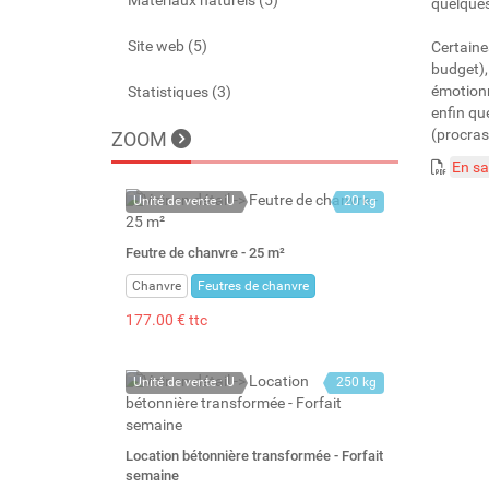
Matériaux naturels (5)
quelques
Site web (5)
Certaine
budget),
émotionn
Statistiques (3)
enfin qu
(procrast
ZOOM
En sa
Unité de vente : U
20 kg
Feutre de chanvre - 25 m²
Chanvre
Feutres de chanvre
177.00 € ttc
Unité de vente : U
250 kg
Location bétonnière transformée - Forfait
semaine