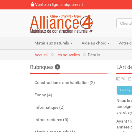
Vente en ligne uniquement
Matériaux naturels
Aide au choix
Votre c
Accueil
Les nouvelles
Détails
Rubriques
L'Art d
70
Construction d'une habitation (2)
Funny
Funny (4)
Nous le 
témoigne
Informatique (2)
vie, et s
Infrastructures (5)
Ayant tr
années d