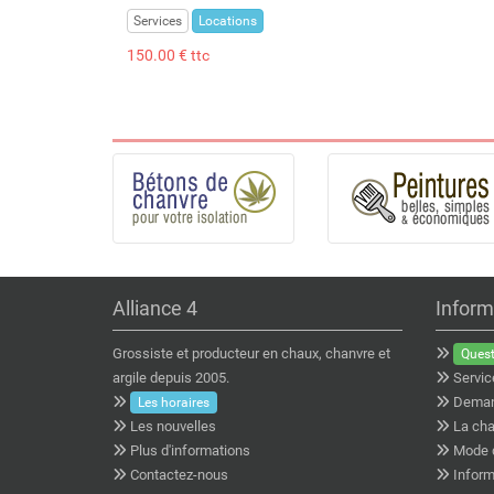
Services
Locations
150.00 € ttc
Alliance 4
Inform
Grossiste et producteur en chaux, chanvre et
Quest
argile depuis 2005.
Servic
Deman
Les horaires
Les nouvelles
La cha
Plus d'informations
Mode 
Contactez-nous
Inform