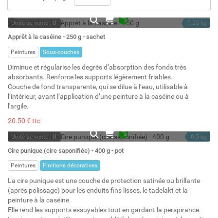
Unité de vente : U
0.25 kg
En stock
Apprêt à la caséine - 250 g - sachet
Stock : 18
Peintures
Sous-couches
Diminue et régularise les degrés d’absorption des fonds très
absorbants. Renforce les supports légèrement friables.
Couche de fond transparente, qui se dilue à l’eau, utilisable à
l’intérieur, avant l’application d’une peinture à la caséine ou à
l'argile.
20.50 € ttc
Unité de vente : U
0.5 kg
En stock
0.4 l
Cire punique (cire saponifiée) - 400 g - pot
Stock : 12
Peintures
Finitions décoratives
La cire punique est une couche de protection satinée ou brillante
(après polissage) pour les enduits fins lisses, le tadelakt et la
peinture à la caséine.
Elle rend les supports essuyables tout en gardant la perspirance.