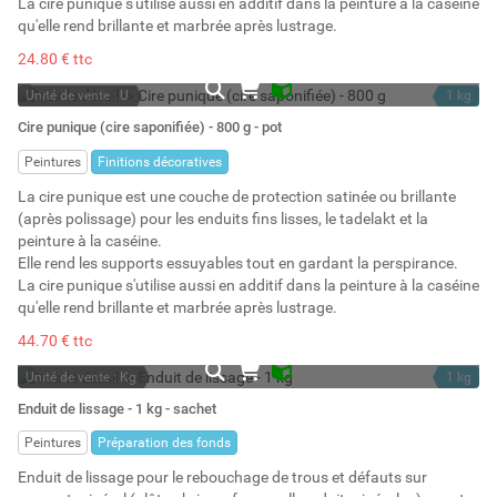
La cire punique s'utilise aussi en additif dans la peinture à la caséine
qu'elle rend brillante et marbrée après lustrage.
24.80 € ttc
Unité de vente : U
1 kg
En stock
0.8 l
Cire punique (cire saponifiée) - 800 g - pot
Stock : 14
Peintures
Finitions décoratives
La cire punique est une couche de protection satinée ou brillante
(après polissage) pour les enduits fins lisses, le tadelakt et la
peinture à la caséine.
Elle rend les supports essuyables tout en gardant la perspirance.
La cire punique s'utilise aussi en additif dans la peinture à la caséine
qu'elle rend brillante et marbrée après lustrage.
44.70 € ttc
Unité de vente : Kg
1 kg
En stock
1 l
Enduit de lissage - 1 kg - sachet
Stock : 12
Peintures
Préparation des fonds
Enduit de lissage pour le rebouchage de trous et défauts sur