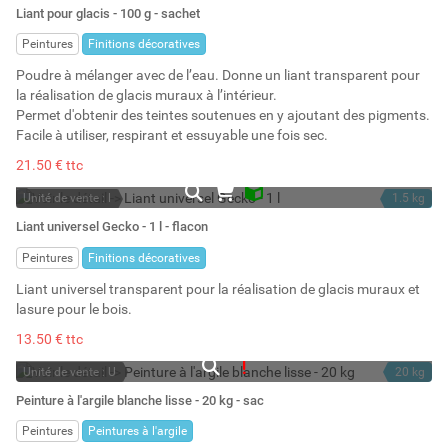
En stock
0.1 l
Liant pour glacis - 100 g - sachet
Stock : 20
Peintures
Finitions décoratives
Poudre à mélanger avec de l’eau. Donne un liant transparent pour
la réalisation de glacis muraux à l’intérieur.
Permet d'obtenir des teintes soutenues en y ajoutant des pigments.
Facile à utiliser, respirant et essuyable une fois sec.
21.50 € ttc
Unité de vente : l
1.5 kg
En stock
1 l
Liant universel Gecko - 1 l - flacon
Stock : 3
Peintures
Finitions décoratives
Liant universel transparent pour la réalisation de glacis muraux et
lasure pour le bois.
13.50 € ttc
Unité de vente : U
20 kg
En rupture
20 l
Peinture à l'argile blanche lisse - 20 kg - sac
Stock : 0
Peintures
Peintures à l'argile