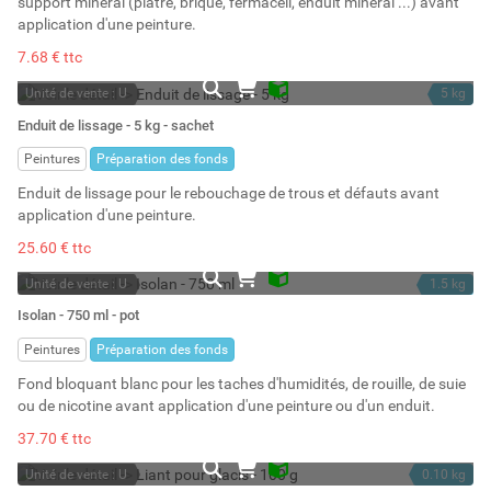
support minéral (plâtre, brique, fermacell, enduit minéral ...) avant
application d'une peinture.
7.68 € ttc
Unité de vente : U
5 kg
En stock
5 l
Enduit de lissage - 5 kg - sachet
Stock : 9
Peintures
Préparation des fonds
Enduit de lissage pour le rebouchage de trous et défauts avant
application d'une peinture.
25.60 € ttc
Unité de vente : U
1.5 kg
En stock
0.75 l
Isolan - 750 ml - pot
Stock : 3
Peintures
Préparation des fonds
Fond bloquant blanc pour les taches d'humidités, de rouille, de suie
ou de nicotine avant application d'une peinture ou d'un enduit.
37.70 € ttc
Unité de vente : U
0.10 kg