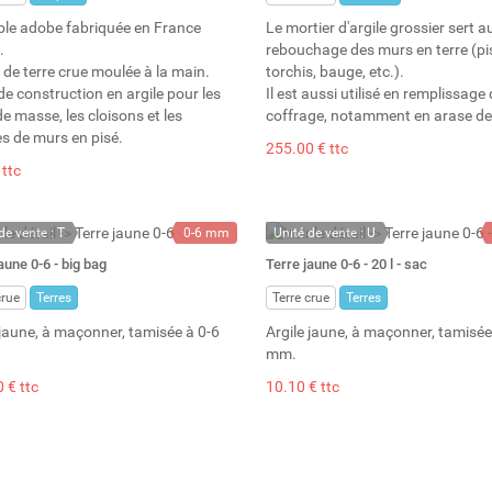
ble adobe fabriquée en France
Le mortier d'argile grossier sert a
.
rebouchage des murs en terre (pi
 de terre crue moulée à la main.
torchis, bauge, etc.).
de construction en argile pour les
Il est aussi utilisé en remplissage
e masse, les cloisons et les
coffrage, notamment en arase de
es de murs en pisé.
255.00 € ttc
 ttc
de vente : T
0-6 mm
Unité de vente : U
ock permanent
1000 kg
A la demande
aune 0-6 - big bag
Terre jaune 0-6 - 20 l - sac
: 92
900 l
crue
Terres
Terre crue
Terres
 jaune, à maçonner, tamisée à 0-6
Argile jaune, à maçonner, tamisée
mm.
 € ttc
10.10 € ttc