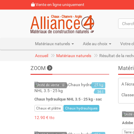
Vente en ligne uniquement
Matériaux naturels
Aide au choix
Votre c
Accueil
Matériaux naturels
Résultat de la rec
ZOOM
Matéri
A l'écr
Unité de vente : U
25 kg
36 l
Classe
Chaux hydraulique NHL 3.5 - 25 kg - sac
Chaux et plâtre
Chaux hydrauliques
Unité 
12.90 € ttc
En st
Adobe 
Stock 
Terre 