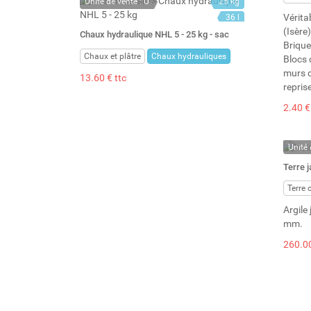
Unité de vente : U
25 kg
Vérita
36 l
(Isère)
Chaux hydraulique NHL 5 - 25 kg - sac
Brique
Chaux et plâtre
Chaux hydrauliques
Blocs 
murs d
13.60 € ttc
repris
2.40 €
Unité 
En st
Terre j
Stock 
Terre 
Argile
mm.
260.00