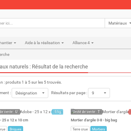
Matériaux n
hantier
Aide à la réalisation
Alliance 4
herche
aux naturels : Résultat de la recherche
an : produits 1 à 5 sur les 5 trouvés.
ment :
Résultats par page :
Désignation
9
de vente : U
5 kg
Unité de vente : T
ock
3 l
A la demande
- 25 x 12 x 10 cm
Mortier d'argile 0-8 - big bag
: 111
crue
Briques
Terre crue
Mortiers