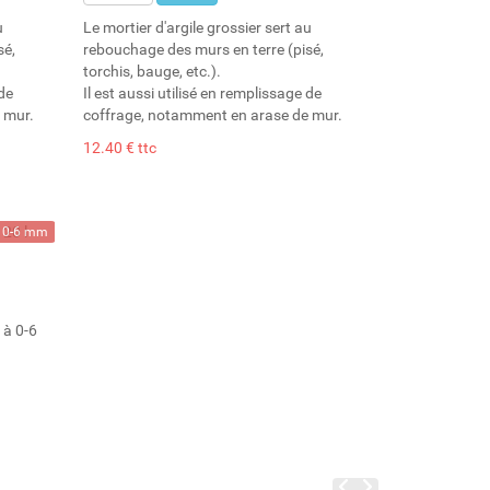
u
Le mortier d'argile grossier sert au
sé,
rebouchage des murs en terre (pisé,
torchis, bauge, etc.).
 de
Il est aussi utilisé en remplissage de
 mur.
coffrage, notamment en arase de mur.
12.40 € ttc
0-6 mm
22 kg
20 l
 à 0-6