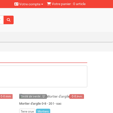
Votre panier : 0 article
Votre compte
aturels
0-8 mm
Unité de vente : U
0-8 mm
1000 kg
A la demande
25 kg
Mortier d'argile 0-8 - 20 l - sac
800 l
20 l
Terre crue
Mortiers