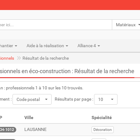
Matériaux n
hantier
Aide à la réalisation
Alliance 4
ionnels
Résultat de la recherche
sionnels en éco-construction : Résultat de la recherche
an : professionnels 1 à 10 sur les 10 trouvés.
ment :
Résultats par page :
Code postal
10
P
Ville
Spécialité
LAUSANNE
CH-1012
Décoration