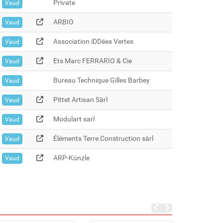
Private
Vaud
ARBIO
Vaud
Association iDDées Vertes
Vaud
Ets Marc FERRARIO & Cie
Vaud
Bureau Technique Gilles Barbey
Vaud
Pittet Artisan Sàrl
Vaud
Modulart sarl
Vaud
Éléments Terre Construction sàrl
Vaud
ARP-Künzle
Vaud