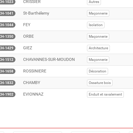
CRISSIER
CH-1023
Autres
St-Barthélemy
CH-1041
Maçonnerie
FEY
CH-1044
Isolation
ORBE
CH-1350
Maçonnerie
GIEZ
CH-1429
Architecture
CHAVANNES-SUR-MOUDON
CH-1512
Maçonnerie
ROSSINIERE
CH-1658
Décoration
CHAMBY
CH-1832
Ossature bois
EVIONNAZ
CH-1902
Enduit et ravalement