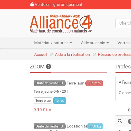
Vente en ligne uniquement
Matériaux naturels
Aide au choix
Votre c
Accueil
Aide à la réalisation
Réseau de profess
ZOOM
Profes
A l'écr
Unité de vente : U
0-6 mm
22 kg
Terre jaune 0-6 - 20 l
Classe
20 l
Terre crue
Terres
9.10 € ttc
C
Unité de vente : U
150 kg