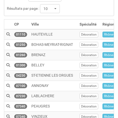
Résultats par page :
10
CP
Ville
Spécialité
Région
HAUTEVILLE
01110
Décoration
Rhône-Al
BOHAS-MEYRIAT-RIGNAT
01250
Décoration
Rhône-Al
BRENAZ
01260
Décoration
Rhône-Al
BELLEY
01300
Décoration
Rhône-Al
ST-ETIENNE LES ORGUES
04230
Décoration
Rhône-Al
ANNONAY
07100
Décoration
Rhône-Al
LABLACHERE
07230
Décoration
Rhône-Al
PEAUGRES
07340
Décoration
Rhône-Al
VINZIEUX
07340
Décoration
Rhône-Al