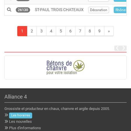
ST-PAUL TROIS CHATEAUX
26130
Décoration
Rhône-Al
1
2
3
4
5
6
7
8
9
»
Alliance 4
Grossiste et producteur en chaux, chanvre et argile depuis 2005.
Les horaires
Les nouvelles
Plus d'informations