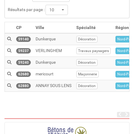
Résultats par page :
10
CP
Ville
Spécialité
Région
Dunkerque
59140
Décoration
Nord-Pas-
VERLINGHEM
59237
Travaux paysagers
Nord-Pas-
Dunkerque
59240
Décoration
Nord-Pas-
mericourt
62680
Maçonnerie
Nord-Pas-
ANNAY SOUS LENS
62880
Décoration
Nord-Pas-