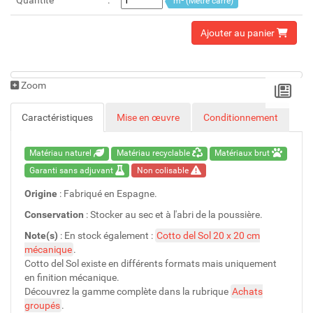
Quantité
m² (Mètre carré)
Ajouter au panier
Zoom
Caractéristiques
Mise en œuvre
Conditionnement
Matériau naturel
Matériau recyclable
Matériaux brut
Garanti sans adjuvant
Non colisable
Origine
: Fabriqué en Espagne.
Conservation
: Stocker au sec et à l'abri de la poussière.
Note(s)
: En stock également :
Cotto del Sol 20 x 20 cm
mécanique
.
Cotto del Sol existe en différents formats mais uniquement
en finition mécanique.
Découvrez la gamme complète dans la rubrique
Achats
groupés
.