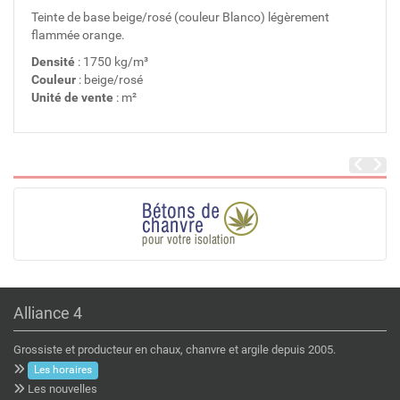
Teinte de base beige/rosé (couleur Blanco) légèrement
flammée orange.
Densité
: 1750 kg/m³
Couleur
: beige/rosé
Unité de vente
: m²
Alliance 4
Grossiste et producteur en chaux, chanvre et argile depuis 2005.
Les horaires
Les nouvelles