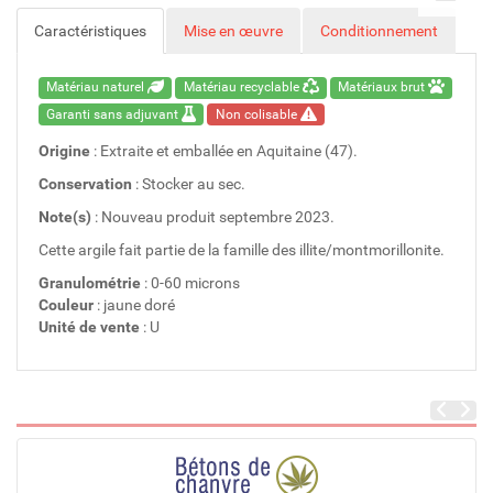
Caractéristiques
Mise en œuvre
Conditionnement
Matériau naturel
Matériau recyclable
Matériaux brut
Garanti sans adjuvant
Non colisable
Origine
: Extraite et emballée en Aquitaine (47).
Conservation
: Stocker au sec.
Note(s)
: Nouveau produit septembre 2023.
Cette argile fait partie de la famille des illite/montmorillonite.
Granulométrie
: 0-60 microns
Couleur
: jaune doré
Unité de vente
: U