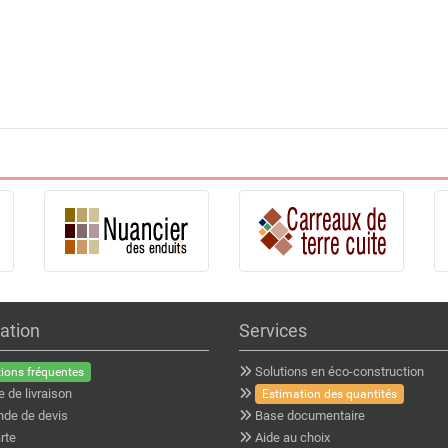
ation
Services
Solutions en éco-construction
ions fréquentes
e de livraison
Estimation des quantités
de de devis
Base documentaire
rte
Aide au choix