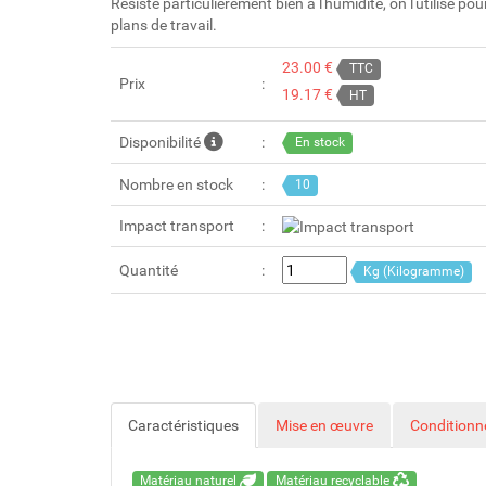
Résiste particulièrement bien à l'humidité, on l'utilise po
plans de travail.
23.00 €
TTC
Prix
19.17 €
HT
Disponibilité
En stock
Nombre en stock
10
Impact transport
Quantité
Kg (Kilogramme)
Caractéristiques
Mise en œuvre
Condition
Matériau naturel
Matériau recyclable