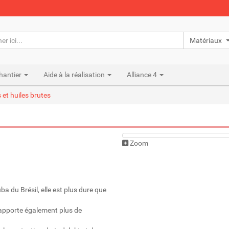
Matériaux n
hantier
Aide à la réalisation
Alliance 4
s et huiles brutes
Zoom
ba du Brésil, elle est plus dure que
e apporte également plus de