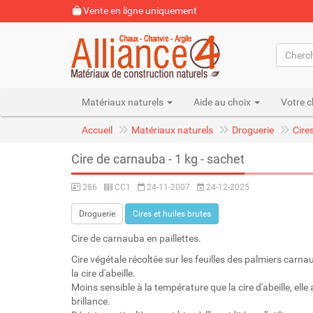
Vente en ligne uniquement
Matériaux naturels
Aide au choix
Votre c
Accueil
Matériaux naturels
Droguerie
Cire
Cire de carnauba - 1 kg - sachet
286
CC1
24-11-2007
24-12-2025
Droguerie
Cires et huiles brutes
Cire de carnauba en paillettes.
Cire végétale récoltée sur les feuilles des palmiers carnau
la cire d'abeille.
Moins sensible à la température que la cire d'abeille, ell
brillance.